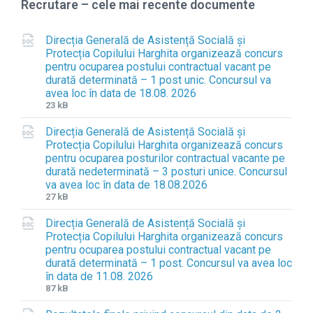
Recrutare – cele mai recente documente
Direcția Generală de Asistență Socială și
Protecția Copilului Harghita organizează concurs
pentru ocuparea postului contractual vacant pe
durată determinată – 1 post unic. Concursul va
avea loc în data de 18.08. 2026
F
F
23 kB
i
i
Direcția Generală de Asistență Socială și
l
l
Protecția Copilului Harghita organizează concurs
e
e
pentru ocuparea posturilor contractual vacante pe
e
s
durată nedeterminată – 3 posturi unice. Concursul
x
i
va avea loc în data de 18.08.2026
t
z
F
F
27 kB
e
e
i
i
n
:
Direcția Generală de Asistență Socială și
l
l
s
Protecția Copilului Harghita organizează concurs
e
e
i
pentru ocuparea postului contractual vacant pe
e
s
o
durată determinată – 1 post. Concursul va avea loc
x
i
n
în data de 11.08. 2026
t
z
:
F
F
87 kB
e
e
d
i
i
n
:
o