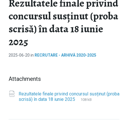
Rezultatele finale privind
concursul susținut (proba
scrisă) în data 18 iunie
2025
2025-06-20
in
RECRUTARE - ARHIVĂ 2020-2025
Attachments
Rezultatele finale privind concursul susținut (proba
scrisă) în data 18 iunie 2025
F
d
F
108 kB
i
o
i
l
c
l
e
e
e
s
x
i