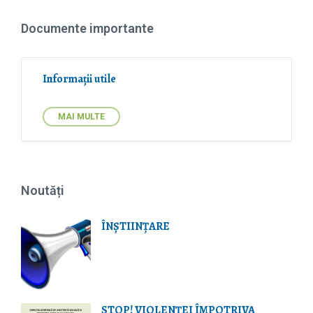
t
z
e
e
Documente importante
n
:
s
i
o
Informații utile
n
:
MAI MULTE
Noutăți
ÎNȘTIINȚARE
STOP! VIOLENŢEI ÎMPOTRIVA