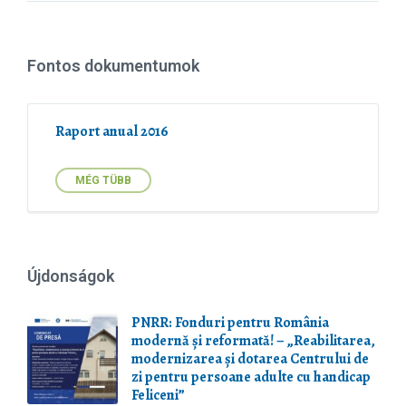
e
s
x
i
t
z
e
e
Fontos dokumentumok
n
:
s
i
o
Raport anual 2016
n
:
MÉG TÜBB
Újdonságok
PNRR: Fonduri pentru România
modernă și reformată! – „Reabilitarea,
modernizarea și dotarea Centrului de
zi pentru persoane adulte cu handicap
Feliceni”