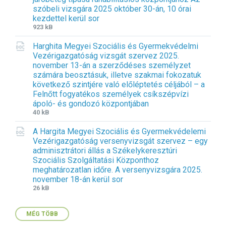
t
z
:
szóbeli vizsgára 2025 október 30-án, 10 órai
e
e
d
kezdettel kerül sor
n
:
o
F
F
923 kB
s
c
i
i
i
Harghita Megyei Szociális és Gyermekvédelmi
l
l
o
Vezérigazgatóság vizsgát szervez 2025.
e
e
n
november 13-án a szerződéses személyzet
e
s
:
számára beosztásuk, illetve szakmai fokozatuk
x
i
d
következő szintjére való előléptetés céljából – a
t
z
o
Felnőtt fogyatékos személyek csíkszépvízi
e
e
c
ápoló- és gondozó központjában
n
:
x
F
F
40 kB
s
i
i
i
A Hargita Megyei Szociális és Gyermekvédelemi
l
l
o
Vezérigazgatóság versenyvizsgát szervez – egy
e
e
n
adminisztrátori állás a Székelykeresztúri
e
s
:
Szociális Szolgáltatási Központhoz
x
i
d
meghatározatlan időre. A versenyvizsgára 2025.
t
z
o
november 18-án kerül sor
e
e
c
F
F
26 kB
n
:
x
i
i
s
l
l
i
MÉG TÖBB
e
e
o