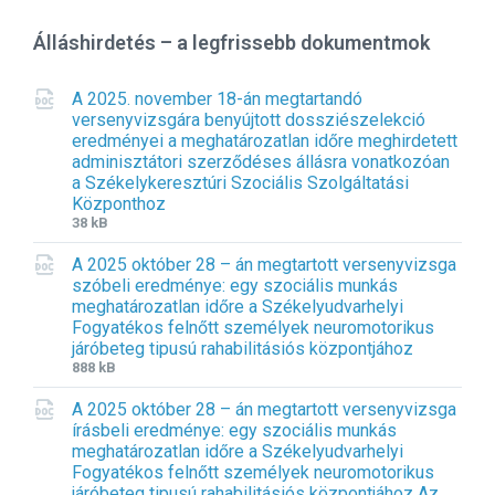
Álláshirdetés – a legfrissebb dokumentmok
A 2025. november 18-án megtartandó
versenyvizsgára benyújtott dossziészelekció
eredményei a meghatározatlan időre meghirdetett
adminisztátori szerződéses állásra vonatkozóan
a Székelykeresztúri Szociális Szolgáltatási
Központhoz
F
F
38 kB
i
i
A 2025 október 28 – án megtartott versenyvizsga
l
l
szóbeli eredménye: egy szociális munkás
e
e
meghatározatlan időre a Székelyudvarhelyi
e
s
Fogyatékos felnőtt személyek neuromotorikus
x
i
járóbeteg tipusú rahabilitásiós központjához
t
z
F
F
888 kB
e
e
i
i
n
:
A 2025 október 28 – án megtartott versenyvizsga
l
l
s
írásbeli eredménye: egy szociális munkás
e
e
i
meghatározatlan időre a Székelyudvarhelyi
e
s
o
Fogyatékos felnőtt személyek neuromotorikus
x
i
n
járóbeteg tipusú rahabilitásiós központjához Az