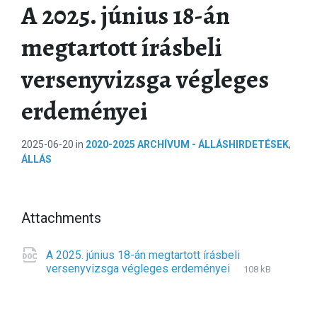
A 2025. június 18-án
megtartott írásbeli
versenyvizsga végleges
erdeményei
2025-06-20
in
2020-2025 ARCHÍVUM - ÁLLÁSHIRDETÉSEK
,
ÁLLÁS
Attachments
A 2025. június 18-án megtartott írásbeli
versenyvizsga végleges erdeményei
F
d
F
108 kB
i
o
i
l
c
l
e
e