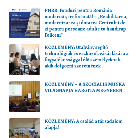
PNRR: Fonduri pentru România
modernă și reformată! – „Reabilitarea,
modernizarea și dotarea Centrului de
zi pentru persoane adulte cu handicap
Feliceni”
KÖZLEMÉNY: Utalvány segítő
technológiák és eszközök vásárlására a
fogyatékossággal élő személyeknek,
akik dolgozni szeretnének
KÖZLEMÉNY – A SZOCIÁLIS MUNKA
VILÁGNAPJA HARGITA MEGYÉBEN
KÖZLEMÉNY: A család a társadalom
alapja!