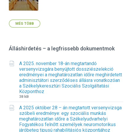
MÉG TÖBB
Álláshirdetés – a legfrissebb dokumentmok
A 2025. november 18-án megtartandó
versenyvizsgára benyújtott dossziészelekció
eredményei a meghatározatlan időre meghirdetett
adminisztátori szerződéses állásra vonatkozóan
a Székelykeresztúri Szociális Szolgáltatási
Központhoz
F
F
38 kB
i
i
A 2025 október 28 – án megtartott versenyvizsga
l
l
szóbeli eredménye: egy szociális munkás
e
e
meghatározatlan időre a Székelyudvarhelyi
e
s
Fogyatékos felnőtt személyek neuromotorikus
x
i
járóbeteg tipusú rahabilitásiós központjához
t
z