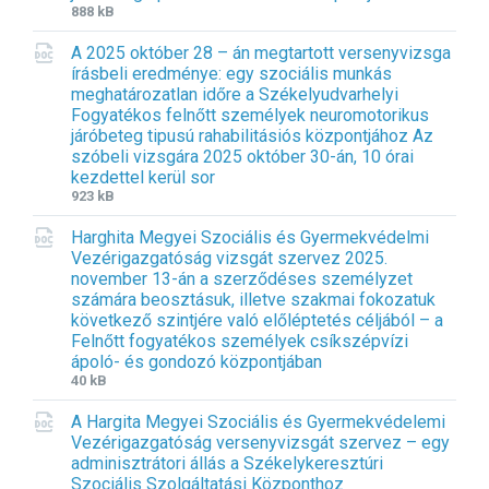
F
F
888 kB
e
e
i
i
n
:
A 2025 október 28 – án megtartott versenyvizsga
l
l
s
írásbeli eredménye: egy szociális munkás
e
e
i
meghatározatlan időre a Székelyudvarhelyi
e
s
o
Fogyatékos felnőtt személyek neuromotorikus
x
i
n
járóbeteg tipusú rahabilitásiós központjához Az
t
z
:
szóbeli vizsgára 2025 október 30-án, 10 órai
e
e
d
kezdettel kerül sor
n
:
o
F
F
923 kB
s
c
i
i
i
Harghita Megyei Szociális és Gyermekvédelmi
l
l
o
Vezérigazgatóság vizsgát szervez 2025.
e
e
n
november 13-án a szerződéses személyzet
e
s
:
számára beosztásuk, illetve szakmai fokozatuk
x
i
d
következő szintjére való előléptetés céljából – a
t
z
o
Felnőtt fogyatékos személyek csíkszépvízi
e
e
c
ápoló- és gondozó központjában
n
:
x
F
F
40 kB
s
i
i
i
A Hargita Megyei Szociális és Gyermekvédelemi
l
l
o
Vezérigazgatóság versenyvizsgát szervez – egy
e
e
n
adminisztrátori állás a Székelykeresztúri
e
s
:
Szociális Szolgáltatási Központhoz
x
i
d