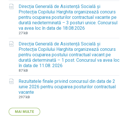
i
i
Direcția Generală de Asistență Socială și
l
l
Protecția Copilului Harghita organizează concurs
e
e
pentru ocuparea posturilor contractual vacante pe
e
s
durată nedeterminată – 3 posturi unice. Concursul
x
i
va avea loc în data de 18.08.2026
t
z
F
F
27 kB
e
e
i
i
n
:
Direcția Generală de Asistență Socială și
l
l
s
Protecția Copilului Harghita organizează concurs
e
e
i
pentru ocuparea postului contractual vacant pe
e
s
o
durată determinată – 1 post. Concursul va avea loc
x
i
n
în data de 11.08. 2026
t
z
:
F
F
87 kB
e
e
d
i
i
n
:
o
Rezultatele finale privind concursul din data de 2
l
l
s
c
iunie 2026 pentru ocuparea posturilor contractual
e
e
i
x
vacante
e
s
o
F
F
297 kB
x
i
n
i
i
t
z
:
l
l
e
e
d
MAI MULTE
e
e
n
:
o
e
s
s
c
x
i
i
x