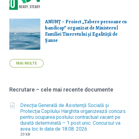
ANUNȚ – Proiect „Tabere persoane cu
handicap” organizat de Ministerul
Familiei Tineretului și Egalității de
Șanse
MAI MULTE
Recrutare – cele mai recente documente
Direcția Generală de Asistență Socială și
Protecția Copilului Harghita organizează concurs
pentru ocuparea postului contractual vacant pe
durată determinată – 1 post unic. Concursul va
avea loc în data de 18.08. 2026
F
F
23 kB