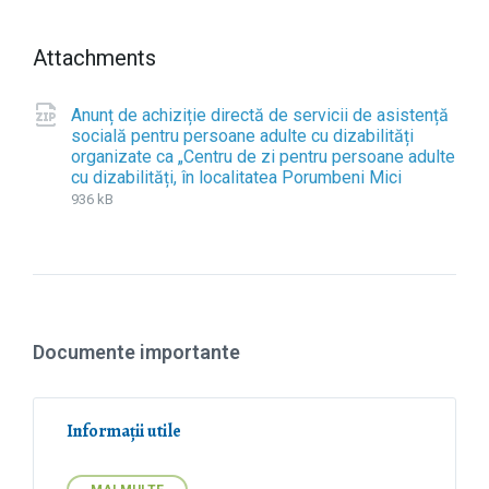
Attachments
Anunț de achiziție directă de servicii de asistență
socială pentru persoane adulte cu dizabilități
organizate ca „Centru de zi pentru persoane adulte
cu dizabilități, în localitatea Porumbeni Mici
F
z
F
i
i
i
936 kB
l
p
l
e
e
e
s
x
i
t
z
e
e
n
:
Documente importante
s
i
o
n
Informații utile
: