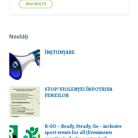
s
MAI MULTE
Noutăți
ÎNȘTIINȚARE
STOP! VIOLENŢEI ÎMPOTRIVA
FEMEILOR
R-GO – Ready, Steady, Go – inclusive
sport events for all (Evenimente