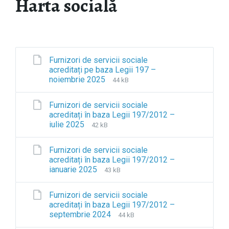
Harta socială
Furnizori de servicii sociale
acreditați pe baza Legii 197 –
noiembrie 2025
F
F
44 kB
i
i
l
l
Furnizori de servicii sociale
e
e
acreditați în baza Legii 197/2012 –
e
s
iulie 2025
F
F
42 kB
x
i
i
i
t
z
l
l
e
e
Furnizori de servicii sociale
e
e
n
:
acreditați în baza Legii 197/2012 –
e
s
s
ianuarie 2025
F
F
43 kB
x
i
i
i
i
t
z
o
l
l
e
e
Furnizori de servicii sociale
n
e
e
n
:
acreditați în baza Legii 197/2012 –
:
e
s
s
septembrie 2024
F
F
o
44 kB
x
i
i
i
i
d
t
z