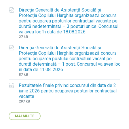
i
i
Direcția Generală de Asistență Socială și
l
l
Protecția Copilului Harghita organizează concurs
e
e
pentru ocuparea posturilor contractual vacante pe
e
s
durată nedeterminată – 3 posturi unice. Concursul
x
i
va avea loc în data de 18.08.2026
t
z
F
F
27 kB
e
e
i
i
n
:
Direcția Generală de Asistență Socială și
l
l
s
Protecția Copilului Harghita organizează concurs
e
e
i
pentru ocuparea postului contractual vacant pe
e
s
o
durată determinată – 1 post. Concursul va avea loc
x
i
n
în data de 11.08. 2026
t
z
:
F
F
87 kB
e
e
d
i
i
n
:
o
Rezultatele finale privind concursul din data de 2
l
l
s
c
iunie 2026 pentru ocuparea posturilor contractual
e
e
i
x
vacante
e
s
o
F
F
297 kB
x
i
n
i
i
t
z
:
l
l
e
e
d
MAI MULTE
e
e
n
:
o
e
s
s
c