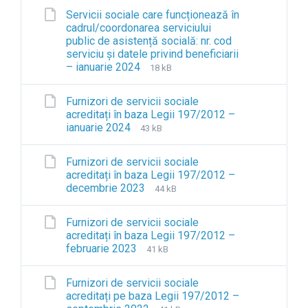
o
l
l
s
e
e
Servicii sociale care funcționează în
n
e
e
n
:
cadrul/coordonarea serviciului
:
e
s
s
public de asistență socială: nr. cod
o
x
i
i
serviciu și datele privind beneficiarii
d
t
z
o
– ianuarie 2024
F
F
s
18 kB
e
e
n
i
i
n
:
:
l
l
s
Furnizori de servicii sociale
o
e
e
i
acreditați în baza Legii 197/2012 –
d
e
s
o
ianuarie 2024
F
F
s
43 kB
x
i
n
i
i
t
z
:
l
l
e
e
Furnizori de servicii sociale
o
e
e
n
:
acreditați în baza Legii 197/2012 –
d
e
s
s
decembrie 2023
F
F
s
44 kB
x
i
i
i
i
t
z
o
l
l
e
e
Furnizori de servicii sociale
n
e
e
n
:
acreditați în baza Legii 197/2012 –
:
e
s
s
februarie 2023
F
F
o
41 kB
x
i
i
i
i
d
t
z
o
l
l
s
e
e
Furnizori de servicii sociale
n
e
e
n
:
acreditați pe baza Legii 197/2012 –
:
e
s
s