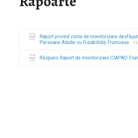
Rapoarte
Raport privind vizita de monitorizare desfășura
Persoane Adulte cu Dizabilități Frumoasa
F
F
11
i
i
l
l
Răspuns Raport de monitorizare CIAPAD Fr
e
e
e
s
x
i
t
z
e
e
n
:
s
i
o
n
:
p
d
f