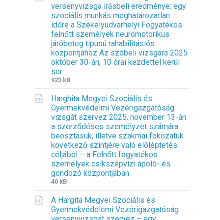
versenyvizsga írásbeli eredménye: egy
e
e
n
szociális munkás meghatározatlan
e
s
:
időre a Székelyudvarhelyi Fogyatékos
x
i
d
felnőtt személyek neuromotorikus
t
z
o
járóbeteg tipusú rahabilitásiós
e
e
c
központjához Az szóbeli vizsgára 2025
n
:
október 30-án, 10 órai kezdettel kerül
s
sor
i
F
F
923 kB
o
i
i
n
Harghita Megyei Szociális és
l
l
:
Gyermekvédelmi Vezérigazgatóság
e
e
d
vizsgát szervez 2025. november 13-án
e
s
o
a szerződéses személyzet számára
x
i
c
beosztásuk, illetve szakmai fokozatuk
t
z
x
következő szintjére való előléptetés
e
e
céljából – a Felnőtt fogyatékos
n
:
személyek csíkszépvízi ápoló- és
s
gondozó központjában
i
F
F
40 kB
o
i
i
n
A Hargita Megyei Szociális és
l
l
:
Gyermekvédelemi Vezérigazgatóság
e
e
d
versenyvizsgát szervez – egy
e
s