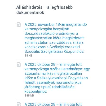
Álláshirdetés – a legfrissebb
dokumentmok
A 2025. november 18-án megtartandó
versenyvizsgára benyújtott
dossziészelekció eredményei a
meghatározatlan időre meghirdetett
adminisztátori szerződéses állásra
vonatkozóan a Székelykeresztúri
Szociális Szolgáltatási Központhoz
F
F
38 kB
i
i
A 2025 október 28 – án megtartott
l
l
versenyvizsga szóbeli eredménye: egy
e
e
szociális munkás meghatározatlan
e
s
időre a Székelyudvarhelyi Fogyatékos
x
i
felnőtt személyek neuromotorikus
t
z
járóbeteg tipusú rahabilitásiós
e
e
központjához
n
:
F
F
888 kB
s
i
i
i
A 2025 október 28 – án megtartott
l
l
o