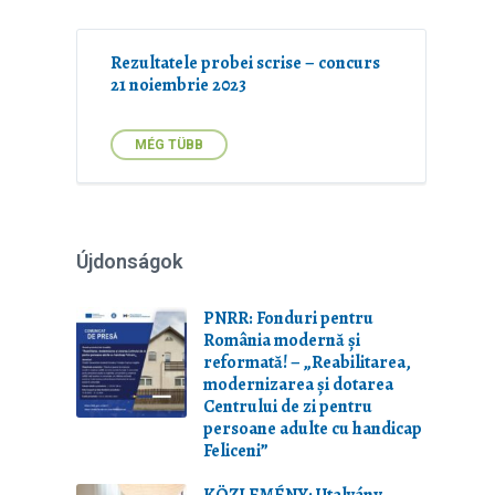
Rezultatele probei scrise – concurs
21 noiembrie 2023
MÉG TÜBB
Újdonságok
PNRR: Fonduri pentru
România modernă și
reformată! – „Reabilitarea,
modernizarea și dotarea
Centrului de zi pentru
persoane adulte cu handicap
Feliceni”