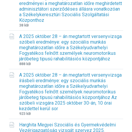
eredményei a meghatározatlan időre meghirdetett
adminisztátori szerződéses állásra vonatkozóan
a Székelykeresztúri Szociális Szolgáltatási
Központhoz
F
F
38 kB
i
i
A 2025 október 28 – án megtartott versenyvizsga
l
l
szóbeli eredménye: egy szociális munkás
e
e
meghatározatlan időre a Székelyudvarhelyi
e
s
Fogyatékos felnőtt személyek neuromotorikus
x
i
járóbeteg tipusú rahabilitásiós központjához
t
z
F
F
888 kB
e
e
i
i
n
:
A 2025 október 28 – án megtartott versenyvizsga
l
l
s
írásbeli eredménye: egy szociális munkás
e
e
i
meghatározatlan időre a Székelyudvarhelyi
e
s
o
Fogyatékos felnőtt személyek neuromotorikus
x
i
n
járóbeteg tipusú rahabilitásiós központjához Az
t
z
:
szóbeli vizsgára 2025 október 30-án, 10 órai
e
e
d
kezdettel kerül sor
n
:
o
F
F
923 kB
s
c
i
i
i
Harghita Megyei Szociális és Gyermekvédelmi
l
l
o
Vezérigazgatóság vizsgát szervez 2025.
e
e
n