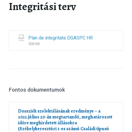
Integritási terv
Plan de integritate DGASPC HR
F
F
i
i
500 kB
l
l
e
e
e
s
x
i
t
z
e
e
n
:
s
Fontos dokumentumok
i
o
n
Dossziék szelektálásának eredménye – a
:
p
2021.július 20-án megtartandó, meghatározott
d
időre meghirdetett állásokra
f
(Székelykeresztúri 1-es számú Családi típusú