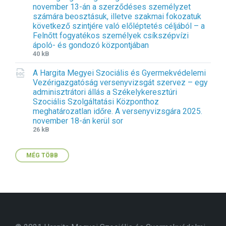
november 13-án a szerződéses személyzet
e
s
:
számára beosztásuk, illetve szakmai fokozatuk
x
i
d
következő szintjére való előléptetés céljából – a
t
z
o
Felnőtt fogyatékos személyek csíkszépvízi
e
e
c
ápoló- és gondozó központjában
n
:
x
F
F
40 kB
s
i
i
i
A Hargita Megyei Szociális és Gyermekvédelemi
l
l
o
Vezérigazgatóság versenyvizsgát szervez – egy
e
e
n
adminisztrátori állás a Székelykeresztúri
e
s
:
Szociális Szolgáltatási Központhoz
x
i
d
meghatározatlan időre. A versenyvizsgára 2025.
t
z
o
november 18-án kerül sor
e
e
c
F
F
26 kB
n
:
x
i
i
s
l
l
i
MÉG TÖBB
e
e
o
e
s
n
x
i
:
t
z
d
e
e
o
n
:
c
s