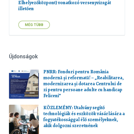
Elhelyezőközpont) vonatkozó versenyvizsgát
illetően
MÉG TÜBB
Újdonságok
PNRR: Fonduri pentru România
modernă și reformată! – „Reabilitarea,
modernizarea și dotarea Centrului de
zi pentru persoane adulte cu handicap
Feliceni”
KÖZLEMÉNY: Utalvány segítő
technológiák és eszközök vásárlására a
fogyatékossággal élő személyeknek,
akik dolgozni szeretnének