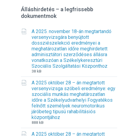
Álláshirdetés – a legfrissebb
dokumentmok
A 2025. november 18-án megtartandó
versenyvizsgára benyújtott
dossziészelekció eredményei a
meghatározatlan időre meghirdetett
adminisztátori szerződéses állásra
vonatkozóan a Székelykeresztúri
Szociális Szolgáltatási Központhoz
F
F
38 kB
i
i
A 2025 október 28 – án megtartott
l
l
versenyvizsga szóbeli eredménye: egy
e
e
szociális munkás meghatározatlan
e
s
időre a Székelyudvarhelyi Fogyatékos
x
i
felnőtt személyek neuromotorikus
t
z
járóbeteg tipusú rahabilitásiós
e
e
központjához
n
:
F
F
888 kB
s
i
i
i
A 2025 október 28 – án megtartott
l
l
o