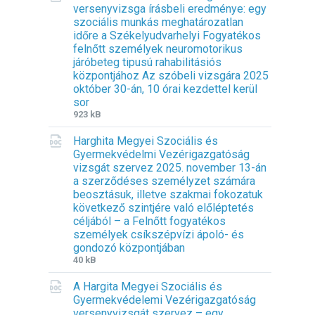
versenyvizsga írásbeli eredménye: egy
e
e
n
szociális munkás meghatározatlan
e
s
:
időre a Székelyudvarhelyi Fogyatékos
x
i
d
felnőtt személyek neuromotorikus
t
z
o
járóbeteg tipusú rahabilitásiós
e
e
c
központjához Az szóbeli vizsgára 2025
n
:
október 30-án, 10 órai kezdettel kerül
s
sor
i
F
F
923 kB
o
i
i
n
Harghita Megyei Szociális és
l
l
:
Gyermekvédelmi Vezérigazgatóság
e
e
d
vizsgát szervez 2025. november 13-án
e
s
o
a szerződéses személyzet számára
x
i
c
beosztásuk, illetve szakmai fokozatuk
t
z
x
következő szintjére való előléptetés
e
e
céljából – a Felnőtt fogyatékos
n
:
személyek csíkszépvízi ápoló- és
s
gondozó központjában
i
F
F
40 kB
o
i
i
n
A Hargita Megyei Szociális és
l
l
:
Gyermekvédelemi Vezérigazgatóság
e
e
d
versenyvizsgát szervez – egy
e
s