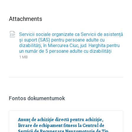
Attachments
Servicii sociale organizate ca Servicii de asistență
și suport (SAS) pentru persoane adulte cu
dizabilități, în Miercurea Ciuc, jud. Harghita pentru
un număr de 5 persoane adulte cu dizabilități
F
z
F
i
i
i
1 MB
l
p
l
e
e
e
s
x
i
t
z
e
e
n
:
Fontos dokumentumok
s
i
o
n
Anunț de achiziție directă pentru achiziție,
:
livrare de echipament fitness la Centrul de
Servicii de Recuperare Neuromotorie de Tip