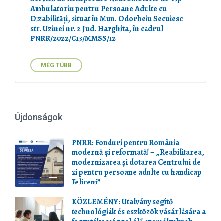
Ambulatoriu pentru Persoane Adulte cu
Dizabilități, situat în Mun. Odorheiu Secuiesc
str. Uzinei nr. 2 Jud. Harghita, în cadrul
PNRR/2022/C13/MMSS/12
MÉG TÜBB
Újdonságok
PNRR: Fonduri pentru România
modernă și reformată! – „Reabilitarea,
modernizarea și dotarea Centrului de
zi pentru persoane adulte cu handicap
Feliceni”
KÖZLEMÉNY: Utalvány segítő
technológiák és eszközök vásárlására a