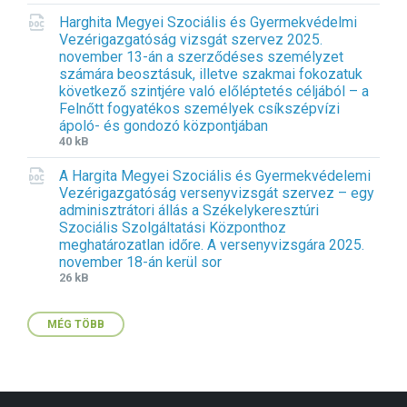
i
i
i
Harghita Megyei Szociális és Gyermekvédelmi
l
l
o
Vezérigazgatóság vizsgát szervez 2025.
e
e
n
november 13-án a szerződéses személyzet
e
s
:
számára beosztásuk, illetve szakmai fokozatuk
x
i
d
következő szintjére való előléptetés céljából – a
t
z
o
Felnőtt fogyatékos személyek csíkszépvízi
e
e
c
ápoló- és gondozó központjában
n
:
x
F
F
40 kB
s
i
i
i
A Hargita Megyei Szociális és Gyermekvédelemi
l
l
o
Vezérigazgatóság versenyvizsgát szervez – egy
e
e
n
adminisztrátori állás a Székelykeresztúri
e
s
:
Szociális Szolgáltatási Központhoz
x
i
d
meghatározatlan időre. A versenyvizsgára 2025.
t
z
o
november 18-án kerül sor
e
e
c
F
F
26 kB
n
:
x
i
i
s
l
l
i
MÉG TÖBB
e
e
o
e
s
n
x
i
:
t
z
d
e
e
o