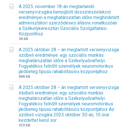
A 2025. november 18-án megtartandó
versenyvizsgára benyújtott dossziészelekció
eredményei a meghatározatlan időre meghirdetett
adminisztátori szerződéses állásra vonatkozóan
a Székelykeresztúri Szociális Szolgáltatási
Központhoz
F
F
38 kB
i
i
A 2025 október 28 – án megtartott versenyvizsga
l
l
szóbeli eredménye: egy szociális munkás
e
e
meghatározatlan időre a Székelyudvarhelyi
e
s
Fogyatékos felnőtt személyek neuromotorikus
x
i
járóbeteg tipusú rahabilitásiós központjához
t
z
F
F
888 kB
e
e
i
i
n
:
A 2025 október 28 – án megtartott versenyvizsga
l
l
s
írásbeli eredménye: egy szociális munkás
e
e
i
meghatározatlan időre a Székelyudvarhelyi
e
s
o
Fogyatékos felnőtt személyek neuromotorikus
x
i
n
járóbeteg tipusú rahabilitásiós központjához Az
t
z
:
szóbeli vizsgára 2025 október 30-án, 10 órai
e
e
d
kezdettel kerül sor
n
:
o
F
F
923 kB
s
c