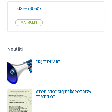
i
o
Informații utile
n
:
MAI MULTE
Noutăți
ÎNȘTIINȚARE
STOP! VIOLENŢEI ÎMPOTRIVA
FEMEILOR