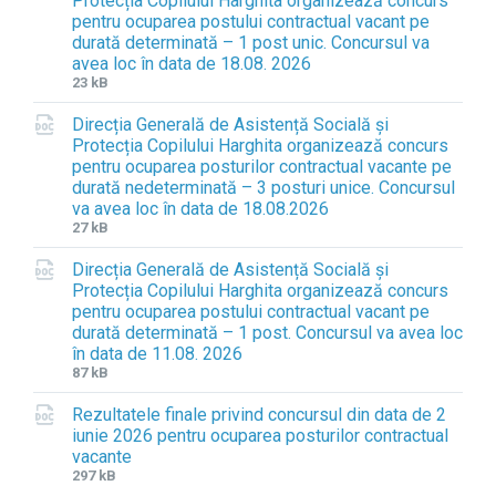
Protecția Copilului Harghita organizează concurs
pentru ocuparea postului contractual vacant pe
durată determinată – 1 post unic. Concursul va
avea loc în data de 18.08. 2026
F
F
23 kB
i
i
Direcția Generală de Asistență Socială și
l
l
Protecția Copilului Harghita organizează concurs
e
e
pentru ocuparea posturilor contractual vacante pe
e
s
durată nedeterminată – 3 posturi unice. Concursul
x
i
va avea loc în data de 18.08.2026
t
z
F
F
27 kB
e
e
i
i
n
:
Direcția Generală de Asistență Socială și
l
l
s
Protecția Copilului Harghita organizează concurs
e
e
i
pentru ocuparea postului contractual vacant pe
e
s
o
durată determinată – 1 post. Concursul va avea loc
x
i
n
în data de 11.08. 2026
t
z
:
F
F
87 kB
e
e
d
i
i
n
:
o
Rezultatele finale privind concursul din data de 2
l
l
s
c
iunie 2026 pentru ocuparea posturilor contractual
e
e
i
x
vacante
e
s
o
F
F
297 kB
x
i
n