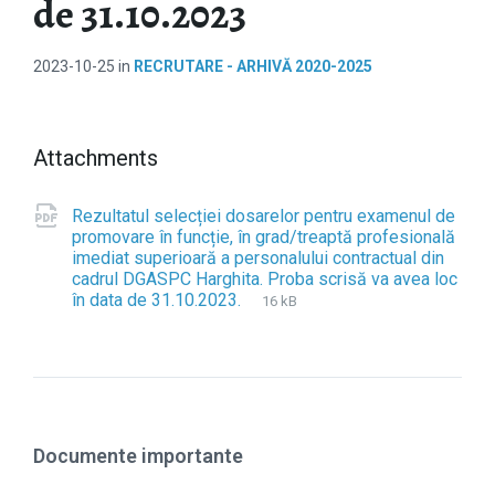
de 31.10.2023
2023-10-25
in
RECRUTARE - ARHIVĂ 2020-2025
Attachments
Rezultatul selecției dosarelor pentru examenul de
promovare în funcție, în grad/treaptă profesională
imediat superioară a personalului contractual din
cadrul DGASPC Harghita. Proba scrisă va avea loc
în data de 31.10.2023.
F
p
F
16 kB
i
d
i
l
f
l
e
e
e
s
x
i
t
z
e
e
Documente importante
n
:
s