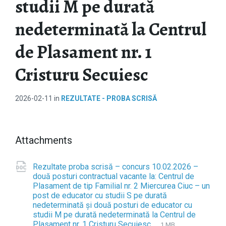
studii M pe durată
nedeterminată la Centrul
de Plasament nr. 1
Cristuru Secuiesc
2026-02-11
in
REZULTATE - PROBA SCRISĂ
Attachments
Rezultate proba scrisă – concurs 10.02.2026 –
două posturi contractual vacante la: Centrul de
Plasament de tip Familial nr. 2 Miercurea Ciuc – un
post de educator cu studii S pe durată
nedeterminată și două posturi de educator cu
studii M pe durată nedeterminată la Centrul de
Plasament nr. 1 Cristuru Secuiesc
F
d
F
1 MB