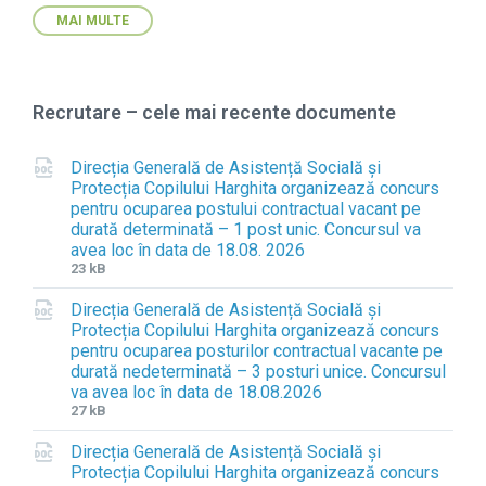
MAI MULTE
Recrutare – cele mai recente documente
Direcția Generală de Asistență Socială și
Protecția Copilului Harghita organizează concurs
pentru ocuparea postului contractual vacant pe
durată determinată – 1 post unic. Concursul va
avea loc în data de 18.08. 2026
F
F
23 kB
i
i
Direcția Generală de Asistență Socială și
l
l
Protecția Copilului Harghita organizează concurs
e
e
pentru ocuparea posturilor contractual vacante pe
e
s
durată nedeterminată – 3 posturi unice. Concursul
x
i
va avea loc în data de 18.08.2026
t
z
F
F
27 kB
e
e
i
i
n
:
Direcția Generală de Asistență Socială și
l
l
s
Protecția Copilului Harghita organizează concurs
e
e
i