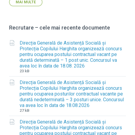
MAI MULTE
Recrutare – cele mai recente documente
Direcția Generală de Asistență Socială și
Protecția Copilului Harghita organizează concurs
pentru ocuparea postului contractual vacant pe
durată determinată – 1 post unic. Concursul va
avea loc în data de 18.08. 2026
F
F
23 kB
i
i
Direcția Generală de Asistență Socială și
l
l
Protecția Copilului Harghita organizează concurs
e
e
pentru ocuparea posturilor contractual vacante pe
e
s
durată nedeterminată – 3 posturi unice. Concursul
x
i
va avea loc în data de 18.08.2026
t
z
F
F
27 kB
e
e
i
i
n
:
Direcția Generală de Asistență Socială și
l
l
s
Protecția Copilului Harghita organizează concurs
e
e
i
pentru ocuparea postului contractual vacant pe
e
s
o