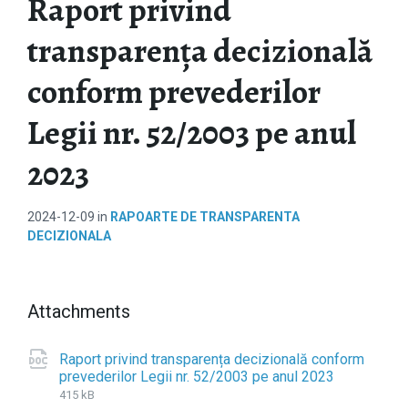
Raport privind
transparența decizională
conform prevederilor
Legii nr. 52/2003 pe anul
2023
2024-12-09
in
RAPOARTE DE TRANSPARENTA
DECIZIONALA
Attachments
Raport privind transparența decizională conform
prevederilor Legii nr. 52/2003 pe anul 2023
F
d
F
i
o
i
415 kB