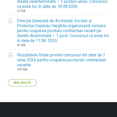
durată nedeterminată – 3 posturi unice. Concursul
x
i
va avea loc în data de 18.08.2026
t
z
F
F
27 kB
e
e
i
i
n
:
Direcția Generală de Asistență Socială și
l
l
s
Protecția Copilului Harghita organizează concurs
e
e
i
pentru ocuparea postului contractual vacant pe
e
s
o
durată determinată – 1 post. Concursul va avea loc
x
i
n
în data de 11.08. 2026
t
z
:
F
F
87 kB
e
e
d
i
i
n
:
o
Rezultatele finale privind concursul din data de 2
l
l
s
c
iunie 2026 pentru ocuparea posturilor contractual
e
e
i
x
vacante
e
s
o
F
F
297 kB
x
i
n
i
i
t
z
:
l
l
e
e
d
MAI MULTE
e
e
n
:
o
e
s
s
c
x
i
i
x
t
z
o
e
e
n
n
:
:
s
d