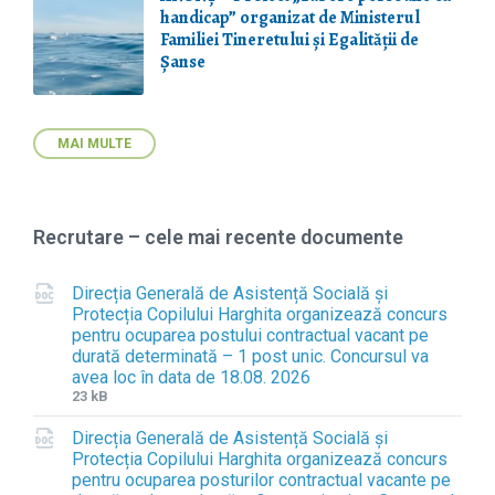
handicap” organizat de Ministerul
Familiei Tineretului și Egalității de
Șanse
MAI MULTE
Recrutare – cele mai recente documente
Direcția Generală de Asistență Socială și
Protecția Copilului Harghita organizează concurs
pentru ocuparea postului contractual vacant pe
durată determinată – 1 post unic. Concursul va
avea loc în data de 18.08. 2026
F
F
23 kB
i
i
Direcția Generală de Asistență Socială și
l
l
Protecția Copilului Harghita organizează concurs
e
e
pentru ocuparea posturilor contractual vacante pe
e
s