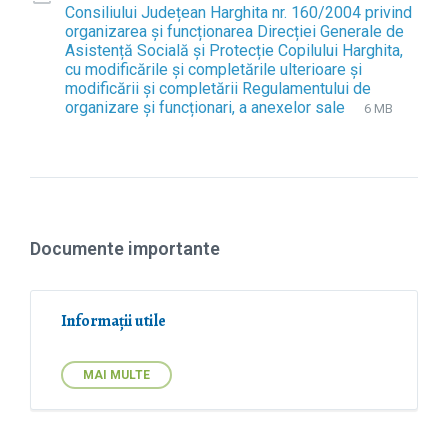
Consiliului Județean Harghita nr. 160/2004 privind
organizarea și funcționarea Direcției Generale de
Asistență Socială și Protecție Copilului Harghita,
cu modificările și completările ulterioare și
modificării și completării Regulamentului de
organizare și funcționari, a anexelor sale
F
d
F
6 MB
i
o
i
l
c
l
e
e
e
s
x
i
t
z
e
e
Documente importante
n
:
s
i
o
Informații utile
n
:
MAI MULTE