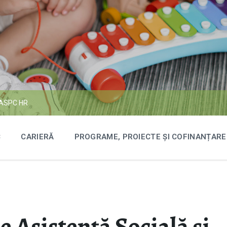
GASPC HR
C
CARIERĂ
PROGRAME, PROIECTE ȘI COFINANȚARE
e Asistență Socială și