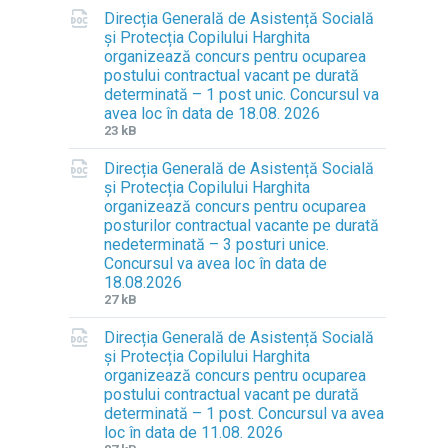
Direcția Generală de Asistență Socială
și Protecția Copilului Harghita
organizează concurs pentru ocuparea
postului contractual vacant pe durată
determinată – 1 post unic. Concursul va
avea loc în data de 18.08. 2026
F
F
23 kB
i
i
Direcția Generală de Asistență Socială
l
l
și Protecția Copilului Harghita
e
e
organizează concurs pentru ocuparea
e
s
posturilor contractual vacante pe durată
x
i
nedeterminată – 3 posturi unice.
t
z
Concursul va avea loc în data de
e
e
18.08.2026
n
:
F
F
27 kB
s
i
i
i
Direcția Generală de Asistență Socială
l
l
o
și Protecția Copilului Harghita
e
e
n
organizează concurs pentru ocuparea
e
s
:
postului contractual vacant pe durată
x
i
d
determinată – 1 post. Concursul va avea
t
z
o
loc în data de 11.08. 2026
e
e
c