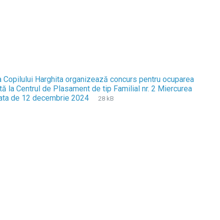
ia Copilului Harghita organizează concurs pentru ocuparea
ă la Centrul de Plasament de tip Familial nr. 2 Miercurea
 data de 12 decembrie 2024
F
d
F
28 kB
i
o
i
l
c
l
e
x
e
e
s
x
i
t
z
e
e
n
:
s
i
o
n
: