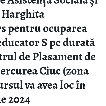
i Harghita
rs pentru ocuparea
educator S pe durată
trul de Plasament de
Miercurea Ciuc (zona
sul va avea loc în
ie 2024