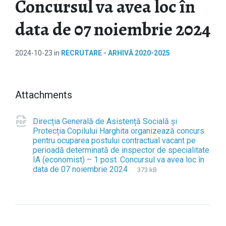
Concursul va avea loc în
data de 07 noiembrie 2024
2024-10-23
in
RECRUTARE - ARHIVĂ 2020-2025
Attachments
Direcția Generală de Asistență Socială și
Protecția Copilului Harghita organizează concurs
pentru ocuparea postului contractual vacant pe
perioadă determinată de inspector de specialitate
IA (economist) – 1 post. Concursul va avea loc în
data de 07 noiembrie 2024
F
p
F
373 kB
i
d
i
l
f
l
e
e
e
s
x
i