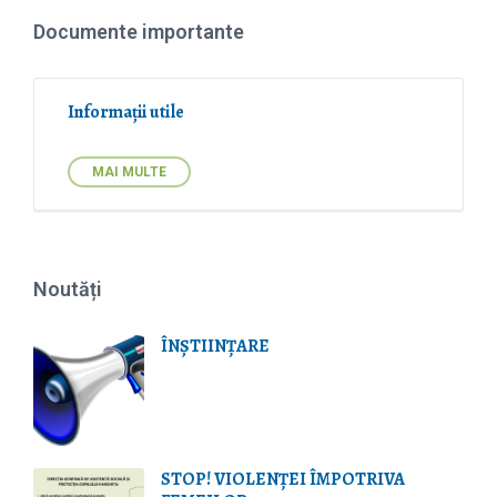
t
z
e
e
Documente importante
n
:
s
i
o
Informații utile
n
:
MAI MULTE
Noutăți
ÎNȘTIINȚARE
STOP! VIOLENŢEI ÎMPOTRIVA