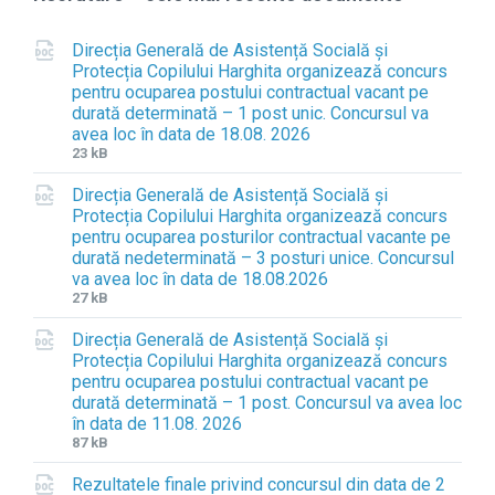
Direcția Generală de Asistență Socială și
Protecția Copilului Harghita organizează concurs
pentru ocuparea postului contractual vacant pe
durată determinată – 1 post unic. Concursul va
avea loc în data de 18.08. 2026
F
F
23 kB
i
i
Direcția Generală de Asistență Socială și
l
l
Protecția Copilului Harghita organizează concurs
e
e
pentru ocuparea posturilor contractual vacante pe
e
s
durată nedeterminată – 3 posturi unice. Concursul
x
i
va avea loc în data de 18.08.2026
t
z
F
F
27 kB
e
e
i
i
n
:
Direcția Generală de Asistență Socială și
l
l
s
Protecția Copilului Harghita organizează concurs
e
e
i
pentru ocuparea postului contractual vacant pe
e
s
o
durată determinată – 1 post. Concursul va avea loc
x
i
n
în data de 11.08. 2026
t
z
:
F
F
87 kB
e
e
d
i
i
n
:
o
Rezultatele finale privind concursul din data de 2
l
l
s
c