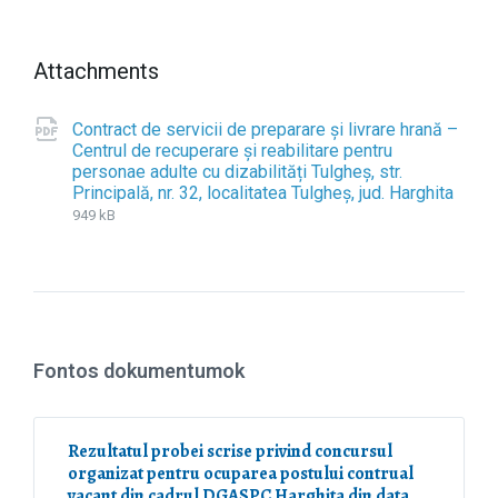
Attachments
Contract de servicii de preparare și livrare hrană –
Centrul de recuperare și reabilitare pentru
personae adulte cu dizabilități Tulgheș, str.
Principală, nr. 32, localitatea Tulgheș, jud. Harghita
F
p
F
949 kB
i
d
i
l
f
l
e
e
e
s
x
i
t
z
e
e
Fontos dokumentumok
n
:
s
i
o
Rezultatul probei scrise privind concursul
n
organizat pentru ocuparea postului contrual
:
vacant din cadrul DGASPC Harghita din data