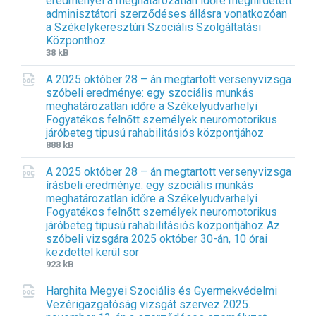
eredményei a meghatározatlan időre meghirdetett
adminisztátori szerződéses állásra vonatkozóan
a Székelykeresztúri Szociális Szolgáltatási
Központhoz
F
F
38 kB
i
i
A 2025 október 28 – án megtartott versenyvizsga
l
l
szóbeli eredménye: egy szociális munkás
e
e
meghatározatlan időre a Székelyudvarhelyi
e
s
Fogyatékos felnőtt személyek neuromotorikus
x
i
járóbeteg tipusú rahabilitásiós központjához
t
z
F
F
888 kB
e
e
i
i
n
:
A 2025 október 28 – án megtartott versenyvizsga
l
l
s
írásbeli eredménye: egy szociális munkás
e
e
i
meghatározatlan időre a Székelyudvarhelyi
e
s
o
Fogyatékos felnőtt személyek neuromotorikus
x
i
n
járóbeteg tipusú rahabilitásiós központjához Az
t
z
:
szóbeli vizsgára 2025 október 30-án, 10 órai
e
e
d
kezdettel kerül sor
n
:
o
F
F
923 kB
s
c
i
i
i
Harghita Megyei Szociális és Gyermekvédelmi
l
l
o
Vezérigazgatóság vizsgát szervez 2025.
e
e
n