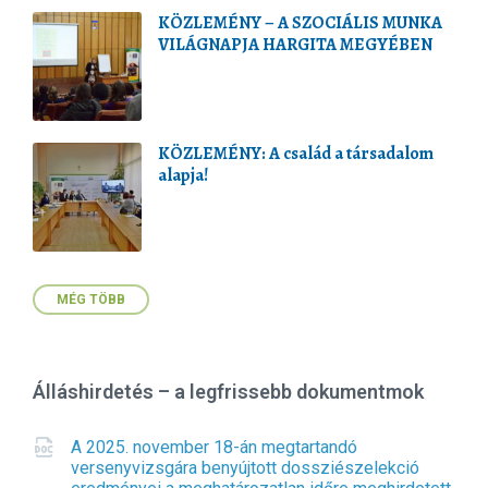
KÖZLEMÉNY – A SZOCIÁLIS MUNKA
VILÁGNAPJA HARGITA MEGYÉBEN
KÖZLEMÉNY: A család a társadalom
alapja!
MÉG TÖBB
Álláshirdetés – a legfrissebb dokumentmok
A 2025. november 18-án megtartandó
versenyvizsgára benyújtott dossziészelekció