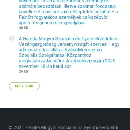
november 13-án a szerződéses személyzet
e
s
:
számára beosztásuk, illetve szakmai fokozatuk
x
i
d
következő szintjére való előléptetés céljából – a
t
z
o
Felnőtt fogyatékos személyek csíkszépvízi
e
e
c
ápoló- és gondozó központjában
n
:
x
F
F
40 kB
s
i
i
i
A Hargita Megyei Szociális és Gyermekvédelemi
l
l
o
Vezérigazgatóság versenyvizsgát szervez – egy
e
e
n
adminisztrátori állás a Székelykeresztúri
e
s
:
Szociális Szolgáltatási Központhoz
x
i
d
meghatározatlan időre. A versenyvizsgára 2025.
t
z
o
november 18-án kerül sor
e
e
c
F
F
26 kB
n
:
x
i
i
s
l
l
i
MÉG TÖBB
e
e
o
e
s
n
x
i
:
t
z
d
e
e
o
n
:
c
s
i
© 2021 Hargita Megyei Szociális és Gyermekvédelmi