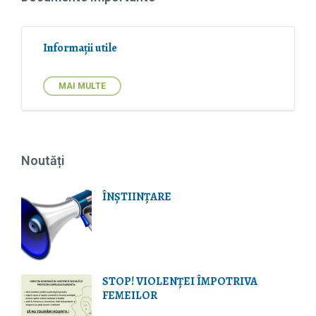
n
:
s
i
o
Informații utile
n
:
MAI MULTE
Noutăți
ÎNȘTIINȚARE
STOP! VIOLENŢEI ÎMPOTRIVA
FEMEILOR