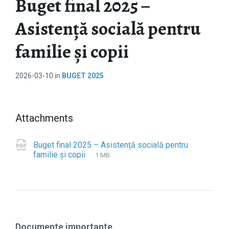
Buget final 2025 –
Asistență socială pentru
familie și copii
2026-03-10
in
BUGET 2025
Attachments
Buget final 2025 – Asistență socială pentru
familie și copii
F
p
F
1 MB
i
d
i
l
f
l
e
e
e
s
x
i
t
z
e
e
Documente importante