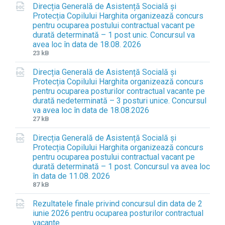
Direcția Generală de Asistență Socială și
Protecția Copilului Harghita organizează concurs
pentru ocuparea postului contractual vacant pe
durată determinată – 1 post unic. Concursul va
avea loc în data de 18.08. 2026
F
F
23 kB
i
i
Direcția Generală de Asistență Socială și
l
l
Protecția Copilului Harghita organizează concurs
e
e
pentru ocuparea posturilor contractual vacante pe
e
s
durată nedeterminată – 3 posturi unice. Concursul
x
i
va avea loc în data de 18.08.2026
t
z
F
F
27 kB
e
e
i
i
n
:
Direcția Generală de Asistență Socială și
l
l
s
Protecția Copilului Harghita organizează concurs
e
e
i
pentru ocuparea postului contractual vacant pe
e
s
o
durată determinată – 1 post. Concursul va avea loc
x
i
n
în data de 11.08. 2026
t
z
:
F
F
87 kB
e
e
d
i
i
n
:
o
Rezultatele finale privind concursul din data de 2
l
l
s
c
iunie 2026 pentru ocuparea posturilor contractual
e
e
i
x
vacante
e
s
o