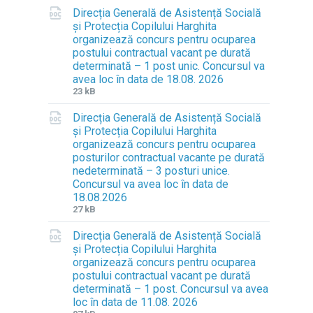
Direcția Generală de Asistență Socială
și Protecția Copilului Harghita
organizează concurs pentru ocuparea
postului contractual vacant pe durată
determinată – 1 post unic. Concursul va
avea loc în data de 18.08. 2026
F
F
23 kB
i
i
Direcția Generală de Asistență Socială
l
l
și Protecția Copilului Harghita
e
e
organizează concurs pentru ocuparea
e
s
posturilor contractual vacante pe durată
x
i
nedeterminată – 3 posturi unice.
t
z
Concursul va avea loc în data de
e
e
18.08.2026
n
:
F
F
27 kB
s
i
i
i
Direcția Generală de Asistență Socială
l
l
o
și Protecția Copilului Harghita
e
e
n
organizează concurs pentru ocuparea
e
s
:
postului contractual vacant pe durată
x
i
d
determinată – 1 post. Concursul va avea
t
z
o
loc în data de 11.08. 2026
e
e
c