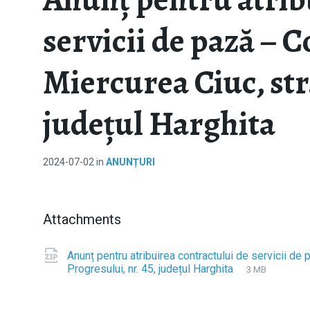
servicii de pază – 
Miercurea Ciuc, str.
județul Harghita
2024-07-02
in
ANUNȚURI
Attachments
Anunț pentru atribuirea contractului de servicii de
Progresului, nr. 45, județul Harghita
F
z
F
3 MB
i
i
i
l
p
l
e
e