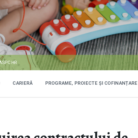
GASPC HR
C
CARIERĂ
PROGRAME, PROIECTE ȘI COFINANȚARE
uirea contractului de