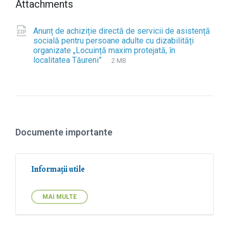
Attachments
Anunț de achiziție directă de servicii de asistență
socială pentru persoane adulte cu dizabilități
organizate „Locuință maxim protejată, în
localitatea Tăureni”
F
z
F
2 MB
i
i
i
l
p
l
e
e
e
s
x
i
t
z
e
e
Documente importante
n
:
s
i
o
Informații utile
n
:
MAI MULTE