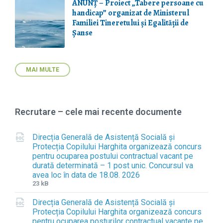
ANUNȚ – Proiect „Tabere persoane cu
handicap” organizat de Ministerul
Familiei Tineretului și Egalității de
Șanse
MAI MULTE
Recrutare – cele mai recente documente
Direcția Generală de Asistență Socială și
Protecția Copilului Harghita organizează concurs
pentru ocuparea postului contractual vacant pe
durată determinată – 1 post unic. Concursul va
avea loc în data de 18.08. 2026
F
F
23 kB
i
i
Direcția Generală de Asistență Socială și
l
l
Protecția Copilului Harghita organizează concurs
e
e
pentru ocuparea posturilor contractual vacante pe
e
s