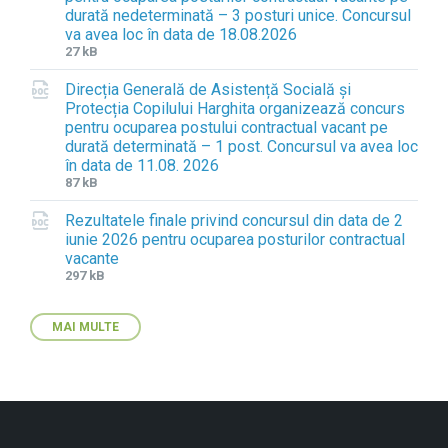
durată nedeterminată – 3 posturi unice. Concursul
x
i
va avea loc în data de 18.08.2026
t
z
F
F
27 kB
e
e
i
i
n
:
Direcția Generală de Asistență Socială și
l
l
s
Protecția Copilului Harghita organizează concurs
e
e
i
pentru ocuparea postului contractual vacant pe
e
s
o
durată determinată – 1 post. Concursul va avea loc
x
i
n
în data de 11.08. 2026
t
z
:
F
F
87 kB
e
e
d
i
i
n
:
o
Rezultatele finale privind concursul din data de 2
l
l
s
c
iunie 2026 pentru ocuparea posturilor contractual
e
e
i
x
vacante
e
s
o
F
F
297 kB
x
i
n
i
i
t
z
:
l
l
e
e
d
MAI MULTE
e
e
n
:
o
e
s
s
c
x
i
i
x
t
z
o
e
e
n
n
:
: