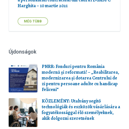
a personalului contractual din cadrul DGASPC
Harghita – 10 martie 2021
MÉG TÜBB
Újdonságok
PNRR: Fonduri pentru România
modernă și reformată! – „Reabilitarea,
modernizarea și dotarea Centrului de
zi pentru persoane adulte cu handicap
Feliceni”
KÖZLEMÉNY: Utalvány segítő
technológiák és eszközök vásárlására a
fogyatékossággal élő személyeknek,
akik dolgozni szeretnének