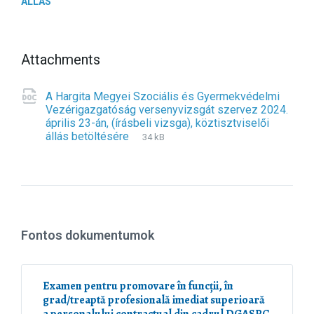
ÁLLÁS
Attachments
A Hargita Megyei Szociális és Gyermekvédelmi
Vezérigazgatóság versenyvizsgát szervez 2024.
április 23-án, (írásbeli vizsga), köztisztviselői
állás betöltésére
F
d
F
34 kB
i
o
i
l
c
l
e
e
e
s
x
i
t
z
e
e
Fontos dokumentumok
n
:
s
i
o
Examen pentru promovare în funcții, în
n
grad/treaptă profesională imediat superioară
: