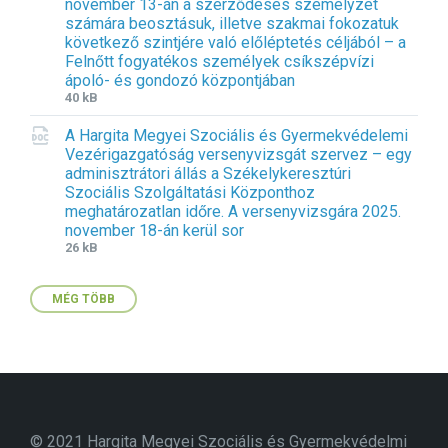
november 13-án a szerződéses személyzet
e
s
:
számára beosztásuk, illetve szakmai fokozatuk
x
i
d
következő szintjére való előléptetés céljából – a
t
z
o
Felnőtt fogyatékos személyek csíkszépvízi
e
e
c
ápoló- és gondozó központjában
n
:
x
F
F
40 kB
s
i
i
i
A Hargita Megyei Szociális és Gyermekvédelemi
l
l
o
Vezérigazgatóság versenyvizsgát szervez – egy
e
e
n
adminisztrátori állás a Székelykeresztúri
e
s
:
Szociális Szolgáltatási Központhoz
x
i
d
meghatározatlan időre. A versenyvizsgára 2025.
t
z
o
november 18-án kerül sor
e
e
c
F
F
26 kB
n
:
x
i
i
s
l
l
i
MÉG TÖBB
e
e
o
e
s
n
x
i
:
t
z
d
e
e
o
n
:
c
s
i
© 2021 Hargita Megyei Szociális és Gyermekvédelmi