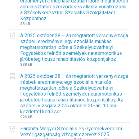
eredményei a meghatározatlan időre meghirdetett
adminisztátori szerződéses állásra vonatkozóan
a Székelykeresztúri Szociális Szolgáltatási
Központhoz
F
F
38 kB
i
i
A 2025 október 28 – án megtartott versenyvizsga
l
l
szóbeli eredménye: egy szociális munkás
e
e
meghatározatlan időre a Székelyudvarhelyi
e
s
Fogyatékos felnőtt személyek neuromotorikus
x
i
járóbeteg tipusú rahabilitásiós központjához
t
z
F
F
888 kB
e
e
i
i
n
:
A 2025 október 28 – án megtartott versenyvizsga
l
l
s
írásbeli eredménye: egy szociális munkás
e
e
i
meghatározatlan időre a Székelyudvarhelyi
e
s
o
Fogyatékos felnőtt személyek neuromotorikus
x
i
n
járóbeteg tipusú rahabilitásiós központjához Az
t
z
:
szóbeli vizsgára 2025 október 30-án, 10 órai
e
e
d
kezdettel kerül sor
n
:
o
F
F
923 kB
s
c
i
i
i
Harghita Megyei Szociális és Gyermekvédelmi
l
l
o
Vezérigazgatóság vizsgát szervez 2025.
e
e
n