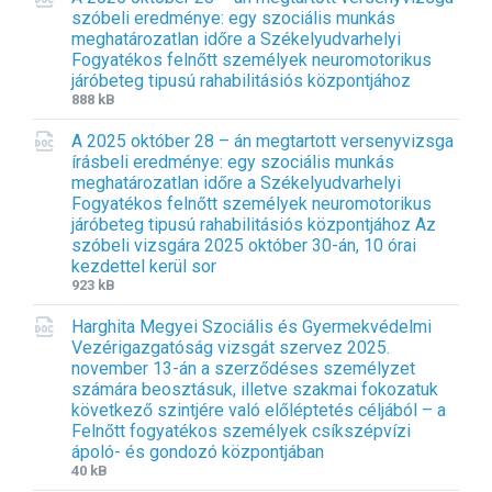
szóbeli eredménye: egy szociális munkás
e
e
meghatározatlan időre a Székelyudvarhelyi
e
s
Fogyatékos felnőtt személyek neuromotorikus
x
i
járóbeteg tipusú rahabilitásiós központjához
t
z
F
F
888 kB
e
e
i
i
n
:
A 2025 október 28 – án megtartott versenyvizsga
l
l
s
írásbeli eredménye: egy szociális munkás
e
e
i
meghatározatlan időre a Székelyudvarhelyi
e
s
o
Fogyatékos felnőtt személyek neuromotorikus
x
i
n
járóbeteg tipusú rahabilitásiós központjához Az
t
z
:
szóbeli vizsgára 2025 október 30-án, 10 órai
e
e
d
kezdettel kerül sor
n
:
o
F
F
923 kB
s
c
i
i
i
Harghita Megyei Szociális és Gyermekvédelmi
l
l
o
Vezérigazgatóság vizsgát szervez 2025.
e
e
n
november 13-án a szerződéses személyzet
e
s
:
számára beosztásuk, illetve szakmai fokozatuk
x
i
d
következő szintjére való előléptetés céljából – a
t
z
o
Felnőtt fogyatékos személyek csíkszépvízi
e
e
c
ápoló- és gondozó központjában
n
:
x
F
F
40 kB
s