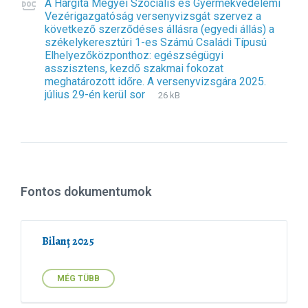
A Hargita Megyei Szociális és Gyermekvédelemi
Vezérigazgatóság versenyvizsgát szervez a
következő szerződéses állásra (egyedi állás) a
székelykeresztúri 1-es Számú Családi Típusú
Elhelyezőközponthoz: egészségügyi
asszisztens, kezdő szakmai fokozat
meghatározott időre. A versenyvizsgára 2025.
július 29-én kerül sor
F
d
F
26 kB
i
o
i
l
c
l
e
x
e
e
s
x
i
t
z
e
e
Fontos dokumentumok
n
:
s
i
o
Bilanț 2025
n
:
MÉG TÜBB