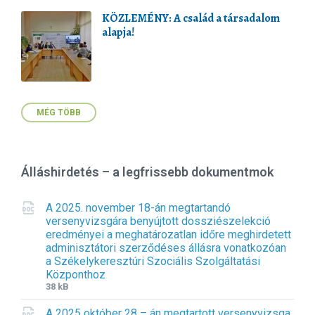
KÖZLEMÉNY: A család a társadalom
alapja!
MÉG TÖBB
Álláshirdetés – a legfrissebb dokumentmok
A 2025. november 18-án megtartandó
versenyvizsgára benyújtott dossziészelekció
eredményei a meghatározatlan időre meghirdetett
adminisztátori szerződéses állásra vonatkozóan
a Székelykeresztúri Szociális Szolgáltatási
Központhoz
F
F
38 kB
i
i
A 2025 október 28 – án megtartott versenyvizsga
l
l