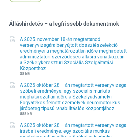
Álláshirdetés – a legfrissebb dokumentmok
A 2025. november 18-án megtartandó
versenyvizsgára benyújtott dossziészelekció
eredményei a meghatározatlan időre meghirdetett
adminisztátori szerződéses állásra vonatkozóan
a Székelykeresztúri Szociális Szolgáltatási
Központhoz
F
F
38 kB
i
i
A 2025 október 28 – án megtartott versenyvizsga
l
l
szóbeli eredménye: egy szociális munkás
e
e
meghatározatlan időre a Székelyudvarhelyi
e
s
Fogyatékos felnőtt személyek neuromotorikus
x
i
járóbeteg tipusú rahabilitásiós központjához
t
z
F
F
888 kB
e
e
i
i
n
:
A 2025 október 28 – án megtartott versenyvizsga
l
l
s
írásbeli eredménye: egy szociális munkás
e
e
i
meghatározatlan időre a Székelyudvarhelyi