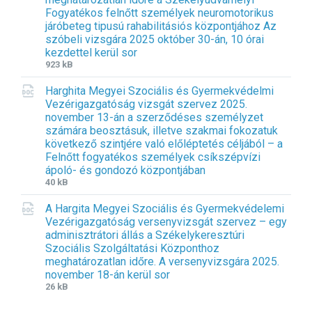
e
s
o
Fogyatékos felnőtt személyek neuromotorikus
x
i
n
járóbeteg tipusú rahabilitásiós központjához Az
t
z
:
szóbeli vizsgára 2025 október 30-án, 10 órai
e
e
d
kezdettel kerül sor
n
:
o
F
F
923 kB
s
c
i
i
i
Harghita Megyei Szociális és Gyermekvédelmi
l
l
o
Vezérigazgatóság vizsgát szervez 2025.
e
e
n
november 13-án a szerződéses személyzet
e
s
:
számára beosztásuk, illetve szakmai fokozatuk
x
i
d
következő szintjére való előléptetés céljából – a
t
z
o
Felnőtt fogyatékos személyek csíkszépvízi
e
e
c
ápoló- és gondozó központjában
n
:
x
F
F
40 kB
s
i
i
i
A Hargita Megyei Szociális és Gyermekvédelemi
l
l
o
Vezérigazgatóság versenyvizsgát szervez – egy
e
e
n
adminisztrátori állás a Székelykeresztúri
e
s
:
Szociális Szolgáltatási Központhoz
x
i
d
meghatározatlan időre. A versenyvizsgára 2025.
t
z
o
november 18-án kerül sor
e
e
c
F
F
26 kB
n
:
x
i
i
s