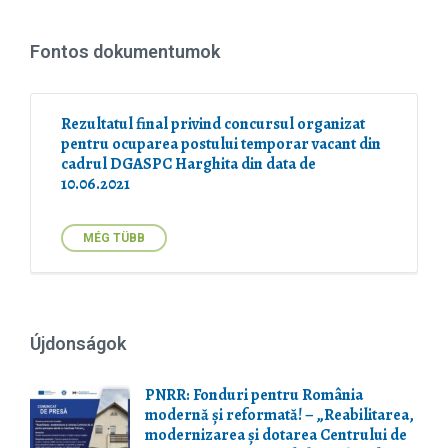
x
i
t
z
e
e
Fontos dokumentumok
n
:
s
i
o
Rezultatul final privind concursul organizat
n
pentru ocuparea postului temporar vacant din
:
cadrul DGASPC Harghita din data de
10.06.2021
MÉG TÜBB
Újdonságok
PNRR: Fonduri pentru România
modernă și reformată! – „Reabilitarea,
modernizarea și dotarea Centrului de