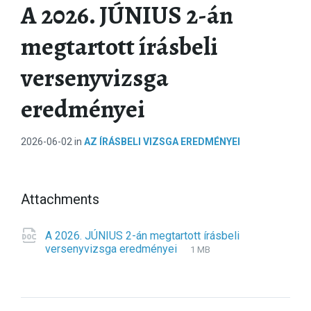
A 2026. JÚNIUS 2-án
megtartott írásbeli
versenyvizsga
eredményei
2026-06-02
in
AZ ÍRÁSBELI VIZSGA EREDMÉNYEI
Attachments
A 2026. JÚNIUS 2-án megtartott írásbeli
versenyvizsga eredményei
F
d
F
1 MB
i
o
i
l
c
l
e
x
e
e
s