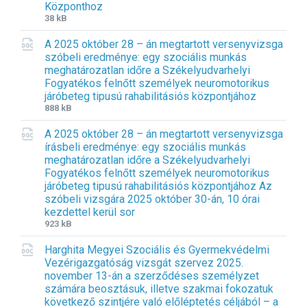
Központhoz
F
F
38 kB
i
i
A 2025 október 28 – án megtartott versenyvizsga
l
l
szóbeli eredménye: egy szociális munkás
e
e
meghatározatlan időre a Székelyudvarhelyi
e
s
Fogyatékos felnőtt személyek neuromotorikus
x
i
járóbeteg tipusú rahabilitásiós központjához
t
z
F
F
888 kB
e
e
i
i
n
:
A 2025 október 28 – án megtartott versenyvizsga
l
l
s
írásbeli eredménye: egy szociális munkás
e
e
i
meghatározatlan időre a Székelyudvarhelyi
e
s
o
Fogyatékos felnőtt személyek neuromotorikus
x
i
n
járóbeteg tipusú rahabilitásiós központjához Az
t
z
:
szóbeli vizsgára 2025 október 30-án, 10 órai
e
e
d
kezdettel kerül sor
n
:
o
F
F
923 kB
s
c
i
i
i
Harghita Megyei Szociális és Gyermekvédelmi
l
l
o
Vezérigazgatóság vizsgát szervez 2025.
e
e
n
november 13-án a szerződéses személyzet
e
s
:
számára beosztásuk, illetve szakmai fokozatuk
x
i
d
következő szintjére való előléptetés céljából – a
t
z
o