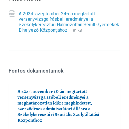
A 2024. szeptember 24-én megtartott
versenyvizsga írásbeli eredményei a
Székelykeresztúri Halmozottan Sérült Gyermekek
Elhelyező Központjához
F
p
F
81 kB
i
d
i
l
f
l
e
e
e
s
x
i
t
z
e
e
Fontos dokumentumok
n
:
s
i
o
A 2025. november 18-án megtartott
n
versenyvizsga szóbeli eredményei a
:
meghatározatlan időre meghirdetett,
szerződéses adminisztátori állásra a
Székelykeresztúri Szociális Szolgáltatási
Központhoz